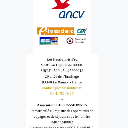
Les Passionnés Pro
SARL au Capital de 8000€
SIRET : 529 454 47200018
29 allée de l’Ermitage
93340 Le Raincy - France
contact@lespassionnes.fr
01 41 53 48 16
-
Association LES PASSIONNES
immatriculé au registre des opérateurs de
voyages et de séjours sous le numéro
IM077240002
La garantie financière : APST, 5 AVENUE