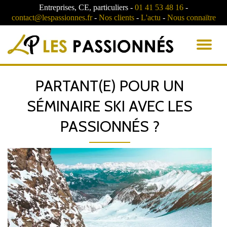
Entreprises, CE, particuliers -
01 41 53 48 16
-
contact@lespassionnes.fr
-
Nos clients
-
L'actu
-
Nous connaïtre
AC
LA
PARTANT(E) POUR UN
NA
SÉMINAIRE SKI AVEC LES
PASSIONNÉS ?