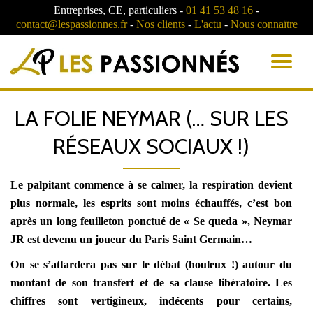
Entreprises, CE, particuliers -
01 41 53 48 16
-
contact@lespassionnes.fr
-
Nos clients
-
L'actu
-
Nous connaïtre
AC
LA
LA FOLIE NEYMAR (… SUR LES
NA
RÉSEAUX SOCIAUX !)
Le palpitant commence à se calmer, la respiration devient
plus normale, les esprits sont moins échauffés, c’est bon
après un long feuilleton ponctué de « Se queda », Neymar
JR est devenu un joueur du Paris Saint Germain…
On se s’attardera pas sur le débat (houleux !) autour du
montant de son transfert et de sa clause libératoire. Les
chiffres sont vertigineux, indécents pour certains,