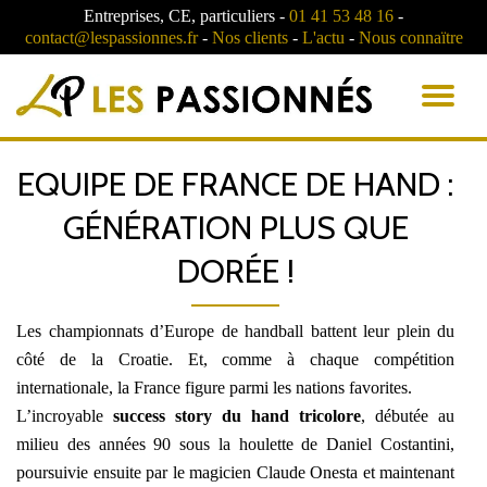
Entreprises, CE, particuliers -
01 41 53 48 16
-
contact@lespassionnes.fr
-
Nos clients
-
L'actu
-
Nous connaïtre
AC
LA
EQUIPE DE FRANCE DE HAND :
NA
GÉNÉRATION PLUS QUE
DORÉE !
Les championnats d’Europe de handball battent leur plein du
côté de la Croatie. Et, comme à chaque compétition
internationale, la France figure parmi les nations favorites.
L’incroyable
success story du hand tricolore
, débutée au
milieu des années 90 sous la houlette de Daniel Costantini,
poursuivie ensuite par le magicien Claude Onesta et maintenant