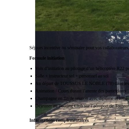
Séjours incentive ou séminaire pour vos collaborateurs, 
Formule initiation
Vols d’initiation au pilotage d’un hélicoptère R22 
Salle + instructeur sol + personnel au sol
Au départ de TOUSSUS LE NOBLE (78) dans l
Animation / Cours durant l’attente des participants
Champagne en fin de session avec diplôme et remis
Déjeuner au Touring Club sur l’aéroport de Toussu
Informations complémentaires