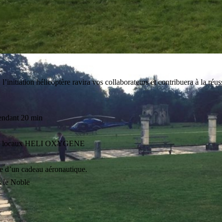
l’initiation hélicoptère ravira vos collaborateurs et contribuera à la réu
pendant 20 min
es locaux HELI OXYGENE
e d’un cadeau aéronautique.
s le Noble