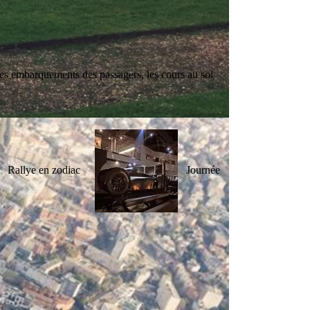
 les embarquements des passagers, les cours au sol
Rallye en zodiac
Journée