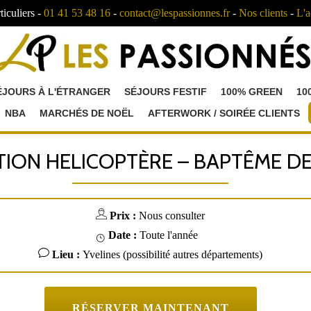
ticuliers -
01 41 53 48 16
-
contact@lespassionnes.fr
-
Nos clients
-
L'a
ÉJOURS À L'ÉTRANGER
SÉJOURS FESTIF
100% GREEN
10
NBA
MARCHÉS DE NOËL
AFTERWORK / SOIRÉE CLIENTS
ATION HELICOPTÈRE – BAPTÊME DE 
Prix :
Nous consulter
Date :
Toute l'année
Lieu :
Yvelines (possibilité autres départements)
RÉSERVER MAINTENANT