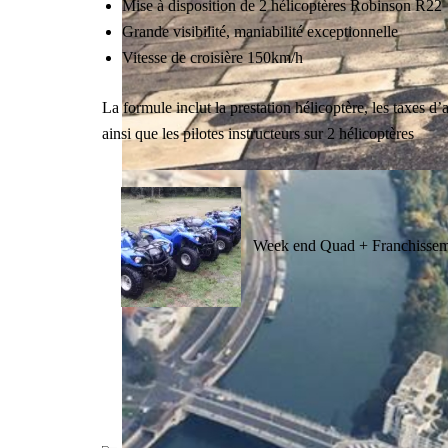
Mise à disposition de 2 hélicoptères Robinson R22
Grande visibilité, maniabilité exceptionnelle
Vitesse de croisière 150km/h
La formule inclut la prestation hélicoptère, les taxes 
ainsi que les pilotes instructeurs sur 2 hélicoptères
Week end Quad + Franchisse