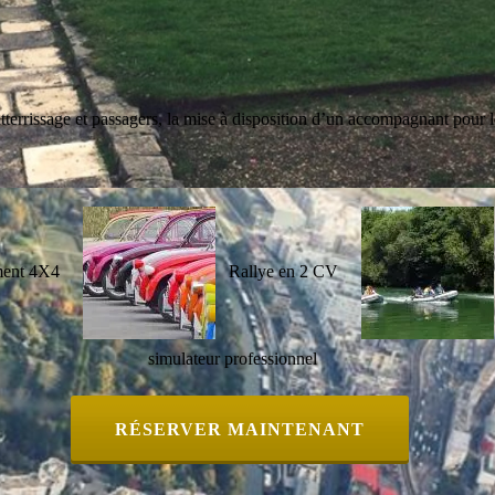
d’atterrissage et passagers, la mise à disposition d’un accompagnant pour
ment 4X4
Rallye en 2 CV
simulateur professionnel
RÉSERVER MAINTENANT