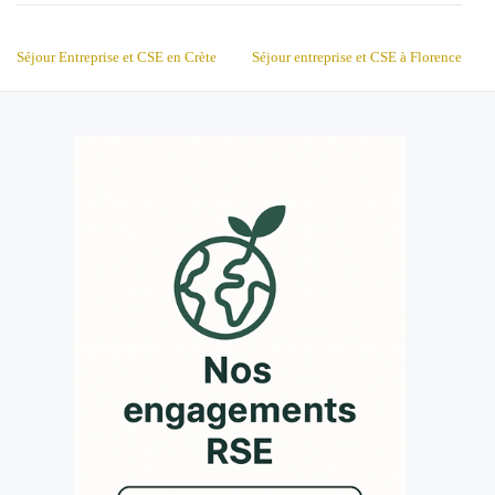
NAVIGATION DE L’ARTICLE
Séjour Entreprise et CSE en Crète
Séjour entreprise et CSE à Florence
MENU
SECONDAIRE