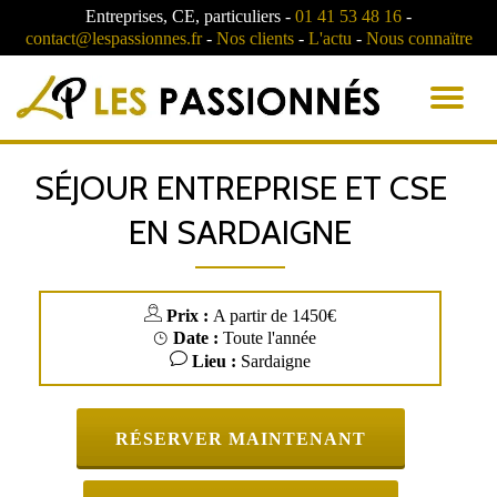
Entreprises, CE, particuliers -
01 41 53 48 16
-
contact@lespassionnes.fr
-
Nos clients
-
L'actu
-
Nous connaïtre
AC
LA
SÉJOUR ENTREPRISE ET CSE
NA
EN SARDAIGNE
Prix :
A partir de 1450€
Date :
Toute l'année
Lieu :
Sardaigne
RÉSERVER MAINTENANT