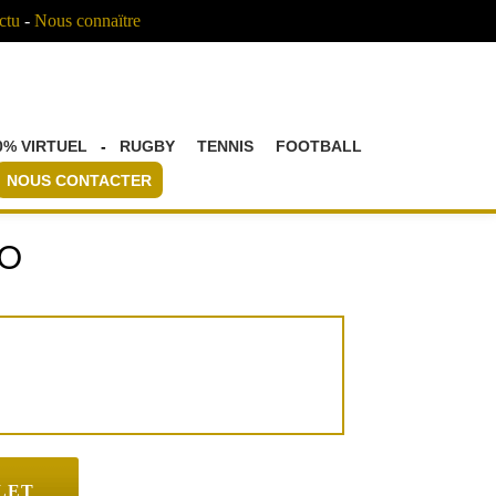
ctu
-
Nous connaïtre
0% VIRTUEL
-
RUGBY
TENNIS
FOOTBALL
NOUS CONTACTER
TO
LET