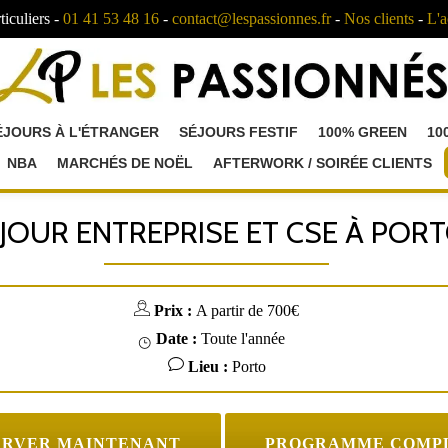
ticuliers -
01 41 53 48 16
-
contact@lespassionnes.fr
-
Nos clients
-
L'a
ÉJOURS À L'ÉTRANGER
SÉJOURS FESTIF
100% GREEN
10
NBA
MARCHÉS DE NOËL
AFTERWORK / SOIRÉE CLIENTS
JOUR ENTREPRISE ET CSE À POR
Prix :
A partir de 700€
Date :
Toute l'année
Lieu :
Porto
ERVER MAINTENANT
PROGRAMME COMP