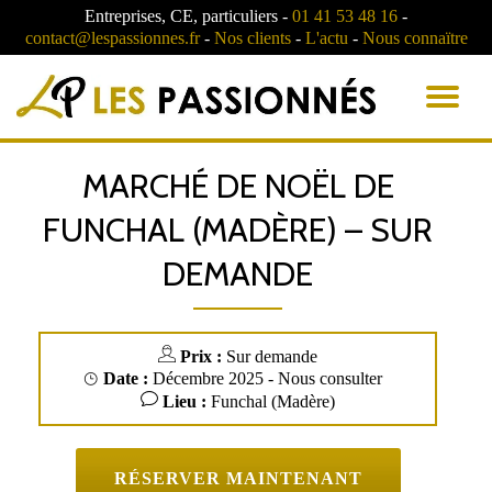
Entreprises, CE, particuliers -
01 41 53 48 16
-
contact@lespassionnes.fr
-
Nos clients
-
L'actu
-
Nous connaïtre
AC
LA
MARCHÉ DE NOËL DE
NA
FUNCHAL (MADÈRE) – SUR
DEMANDE
Prix :
Sur demande
Date :
Décembre 2025 - Nous consulter
Lieu :
Funchal (Madère)
RÉSERVER MAINTENANT