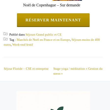
Noël de Copenhague – Sur demande
RÉSERVER MAINTENANT
Publié dans
Séjours Grand public et CE
Tag :
Marchés de Noël en France et en Europe
,
Séjours moins de 400
euros
,
Week-end festif
NAVIGATION DE L’ARTICLE
Séjour Floride – CSE et entreprise
Stage yoga / méditation « Gestion du
stress »
MENU
SECONDAIRE