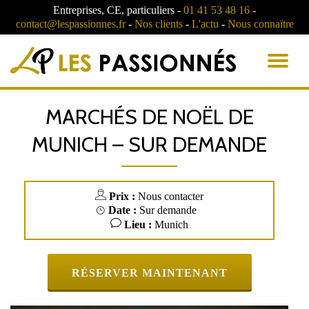
Entreprises, CE, particuliers -
01 41 53 48 16
-
contact@lespassionnes.fr
-
Nos clients
-
L'actu
-
Nous connaïtre
AC
LA
MARCHÉS DE NOËL DE
NA
MUNICH – SUR DEMANDE
Prix :
Nous contacter
Date :
Sur demande
Lieu :
Munich
RÉSERVER MAINTENANT