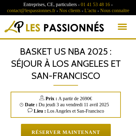
Entreprises, CE, particuliers -
01 41 53 48 16
-
contact@lespassionnes.fr
-
Nos clients
-
L'actu
-
Nous connaïtre
AC
LA
BASKET US NBA 2025 :
NA
SÉJOUR À LOS ANGELES ET
SAN-FRANCISCO
Prix :
A partir de 2690€
Date :
Du jeudi 3 au vendredi 11 avril 2025
Lieu :
Los Angeles et San-Francisco
RÉSERVER MAINTENANT