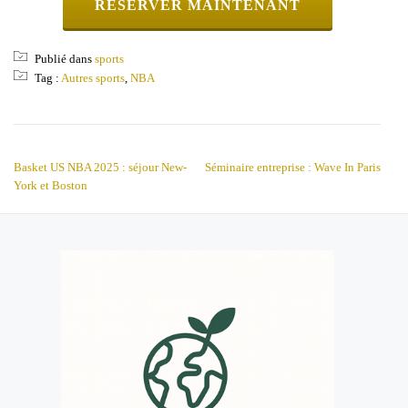
RÉSERVER MAINTENANT
Publié dans
sports
Tag :
Autres sports
,
NBA
NAVIGATION DE L’ARTICLE
Basket US NBA 2025 : séjour New-
Séminaire entreprise : Wave In Paris
York et Boston
MENU
SECONDAIRE