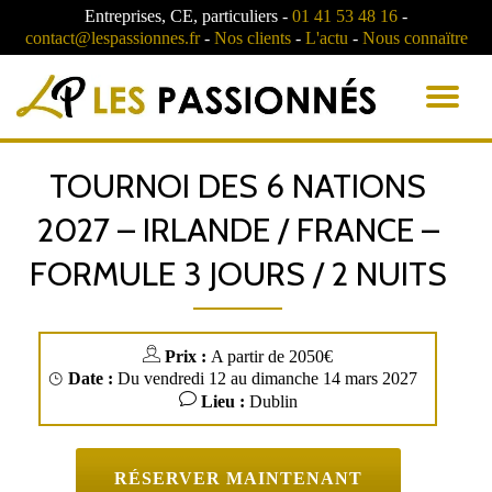
Entreprises, CE, particuliers -
01 41 53 48 16
-
contact@lespassionnes.fr
-
Nos clients
-
L'actu
-
Nous connaïtre
AC
LA
TOURNOI DES 6 NATIONS
NA
2027 – IRLANDE / FRANCE –
FORMULE 3 JOURS / 2 NUITS
Prix :
A partir de 2050€
Date :
Du vendredi 12 au dimanche 14 mars 2027
Lieu :
Dublin
RÉSERVER MAINTENANT