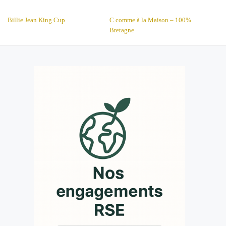
NAVIGATION DE L’ARTICLE
Billie Jean King Cup
C comme à la Maison – 100%
Bretagne
MENU
SECONDAIRE