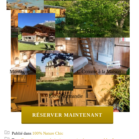
C comme à la Maison – 100%
Montagne
C Comme à la Maison –
100% Normandie
RÉSERVER MAINTENANT
Publié dans
100% Nature Chic