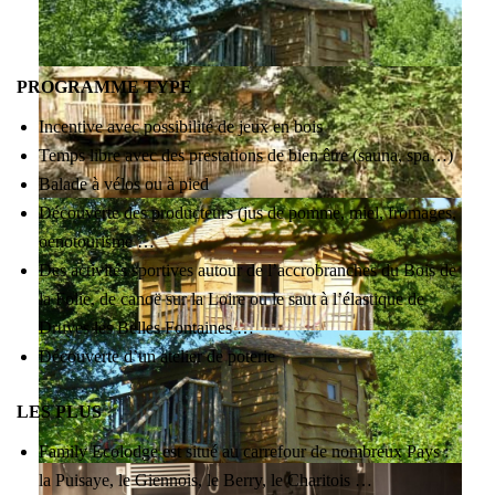
PROGRAMME TYPE
Incentive avec possibilité de jeux en bois
Temps libre avec des prestations de bien être (sauna, spa…)
Balade à vélos ou à pied
Découverte des producteurs (jus de pomme, miel, fromages,
oenotourisme …
Des activités sportives autour de l’accrobranches du Bois de
la Folie, de canoë sur la Loire ou le saut à l’élastique de
Druyes les Belles Fontaines …
Découverte d’un atelier de poterie
LES PLUS
Family Ecolodge est situé au carrefour de nombreux Pays :
la Puisaye, le Giennois, le Berry, le Charitois …