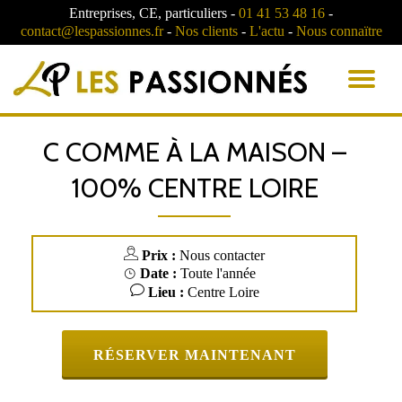
Entreprises, CE, particuliers -
01 41 53 48 16
-
contact@lespassionnes.fr
-
Nos clients
-
L'actu
-
Nous connaïtre
AC
LA
C COMME À LA MAISON –
NA
100% CENTRE LOIRE
Prix :
Nous contacter
Date :
Toute l'année
Lieu :
Centre Loire
RÉSERVER MAINTENANT