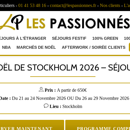
ticuliers -
01 41 53 48 16
-
contact@lespassionnes.fr
-
Nos clients
-
L'a
ÉJOURS À L'ÉTRANGER
SÉJOURS FESTIF
100% GREEN
10
NBA
MARCHÉS DE NOËL
AFTERWORK / SOIRÉE CLIENTS
ËL DE STOCKHOLM 2026 – SÉJO
Prix :
A partir de 650€
Date :
Du 21 au 24 Novembre 2026 OU Du 26 au 29 Novembre 2026
Lieu :
Stockholm
ERVER MAINTENANT
PROGRAMME COMP