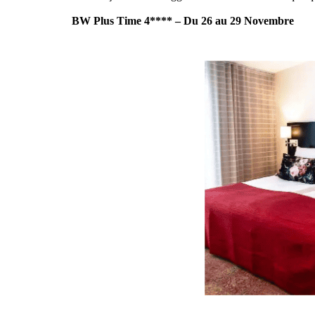
BW Plus Time 4**** – Du 26 au 29 Novembre