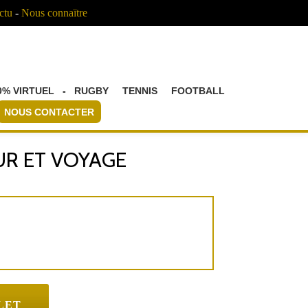
ctu
-
Nous connaïtre
0% VIRTUEL
-
RUGBY
TENNIS
FOOTBALL
NOUS CONTACTER
UR ET VOYAGE
LET